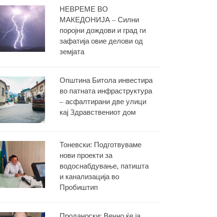
НЕВРЕМЕ ВО
МАКЕДОНИЈА – Силни
поројни дождови и град ги
зафатија овие делови од
земјата
Општина Битола инвестира
во патната инфраструктура
– асфалтирани две улици
кај Здравствениот дом
Тоневски: Подготвуваме
нови проекти за
водоснабдување, патишта
и канализација во
Пробиштип
Проданоски: Вечно ќе ја