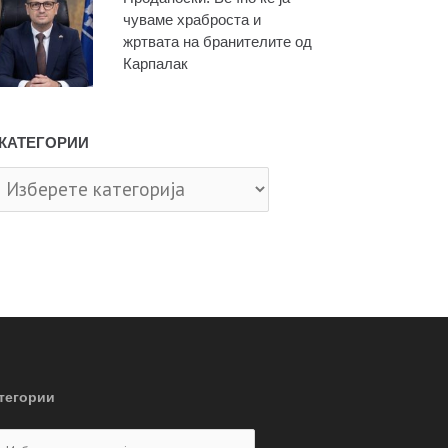
чуваме храброста и
жртвата на бранителите од
Карпалак
КАТЕГОРИИ
тегории
тегории
тегории