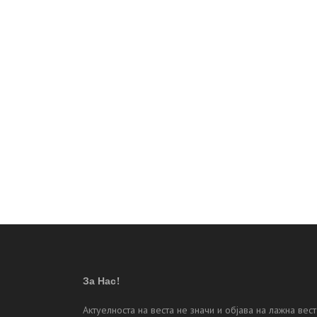
За Нас!
Актуелноста на веста не значи и објава на лажна вест