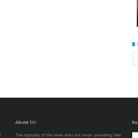
Ка
About Us!
Ка
Ка
!
The topicality of the news does not mean spreading fake