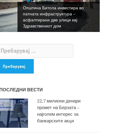
Општина Битола инвестира во
патната инфраструктура –
асфалтирани две улици кај
Здравствениот дом
ебарувај
:
ПОСЛЕДНИ ВЕСТИ
22,7 милиони денари
промет на Берзата –
најголем интерес за
банкарските акци