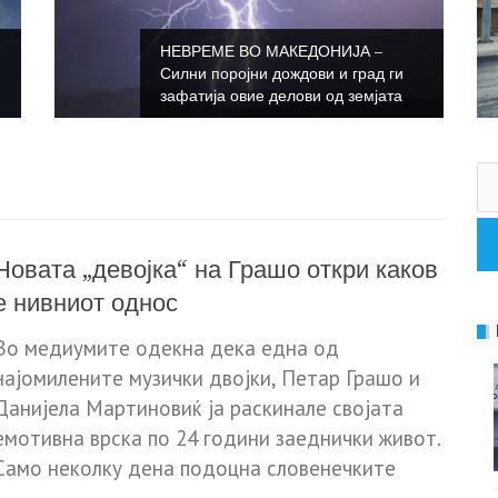
НЕВРЕМЕ ВО МАКЕДОНИЈА –
Силни поројни дождови и град ги
зафатија овие делови од земјата
Пр
за
Новата „девојка“ на Грашо откри каков
е нивниот однос
Во медиумите одекна дека една од
најомилените музички двојки, Петар Грашо и
Данијела Мартиновиќ ја раскинале својата
емотивна врска по 24 години заеднички живот.
Само неколку дена подоцна словенечките