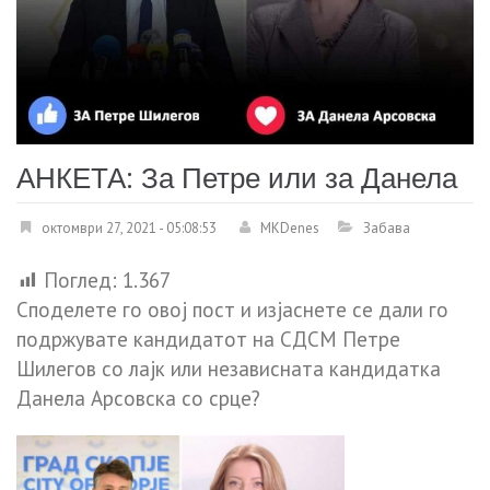
АНКЕТА: За Петре или за Данела
октомври 27, 2021 - 05:08:53
MKDenes
Забава
Поглед:
1.367
Споделете го овој пост и изјаснете се дали го
подржувате кандидатот на СДСМ Петре
Шилегов со лајк или независната кандидатка
Данела Арсовска со срце?