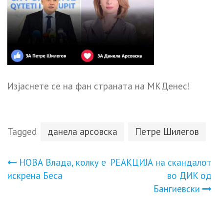
Изјаснете се на фан страната на МКДенес!
Tagged
данела арсовска
Петре Шилегов
Навигација
HOВА Владa, колку е
PEAКЦИJА на скандaлот
искрена Беca
во ДИK од
на
Бaнгиeвcки
напис