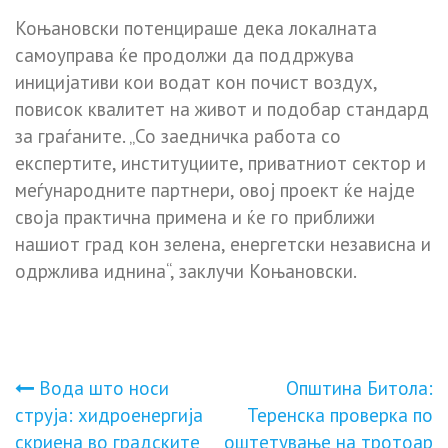
Коњановски потенцираше дека локалната
самоуправа ќе продолжи да поддржува
иницијативи кои водат кон почист воздух,
повисок квалитет на живот и подобар стандард
за граѓаните. „Со заедничка работа со
експертите, институциите, приватниот сектор и
меѓународните партнери, овој проект ќе најде
своја практична примена и ќе го приближи
нашиот град кон зелена, енергетски независна и
одржлива иднина“, заклучи Коњановски.
Навигација
Вода што носи
Општина Битола:
струја: хидроенергија
Теренска проверка по
на
скриена во градските
оштетување на тротоар