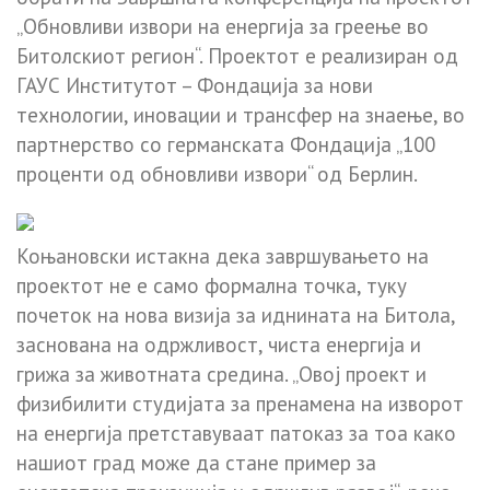
„Обновливи извори на енергија за греење во
Битолскиот регион“. Проектот е реализиран од
ГАУС Институтот – Фондација за нови
технологии, иновации и трансфер на знаење, во
партнерство со германската Фондација „100
проценти од обновливи извори“ од Берлин.
Коњановски истакна дека завршувањето на
проектот не е само формална точка, туку
почеток на нова визија за иднината на Битола,
заснована на одржливост, чиста енергија и
грижа за животната средина. „Овој проект и
физибилити студијата за пренамена на изворот
на енергија претставуваат патоказ за тоа како
нашиот град може да стане пример за