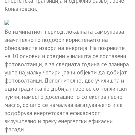
енергетска транзиција и одржлив развој“, рече
Коњановски.
Во изминатиот период, локалната самоуправа
значително го подобри користењето на
обновливите извори на енергија. На покривите
на 10 основни и средни училишта се поставени
фотоволтаици, а за следната година се планира
уште најмалку четири јавни објекти да добијат
фотоволтаици. Дополнително, две училишта и
една градинка ќе добијат греење со топлински
пумпи, наместо досегашното со екстра лесно
масло, со што се намалува загадувањето и се
подобрува енергетската ефикасност,
вклучително и преку енергетски ефикасни
фасади.