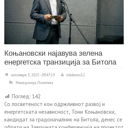
Коњановски најавува зелена
енергетска транзиција за Битола
октомври 3, 2025 - 09:47:19
mkdenes12
Македонија
,
Политика
Поглед:
142
Со посветеност кон одржливиот развој и
енергетската независност, Тони Коњановски,
кандидат за градоначалник на Битола, денес се
обрати на Завршната конференција на проектот