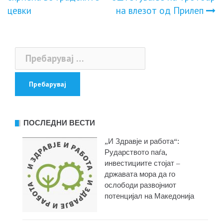
цевки
на влезот од Прилеп
напис
Пребарувај
за:
ПОСЛЕДНИ ВЕСТИ
„И Здравје и работа“:
Рударството паѓа,
инвестициите стојат –
државата мора да го
ослободи развојниот
потенцијал на Македонија