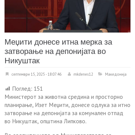
Меџити донесе итна мерка за
затворање на депонијата во
Никуштак
септември 15, 2025 - 18:07:46
mkdenes12
Македонија
Поглед:
151
Министерот за животна средина и просторно
планирање, Изет Меџити, донесе одлука за итно
затворање на депонијата за комунален отпад
во Никуштак, општина Липково.