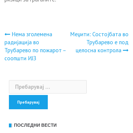
Навигација
Нема зголемена
Меџити: Состојбата во
радијација во
Трубарево е под
на
Трубарево по пожарот –
целосна контрола
соопшти ИЈЗ
напис
Пребарувај
за:
ПОСЛЕДНИ ВЕСТИ