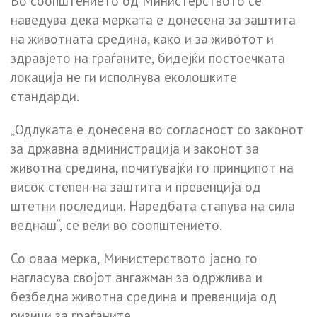
Во соопштението од Министерството се
наведува дека мерката е донесена за заштита
на животната средина, како и за животот и
здравјето на граѓаните, бидејќи постоечката
локација не ги исполнува еколошките
стандарди.
„Одлуката е донесена во согласност со законот
за државна администрација и законот за
животна средина, почитувајќи го принципот на
висок степен на заштита и превенција од
штетни последици. Наредбата стапува на сила
веднаш“, се вели во соопштението.
Со оваа мерка, Министерството јасно го
нагласува својот ангажман за одржлива и
безбедна животна средина и превенција од
ризици за граѓаните.