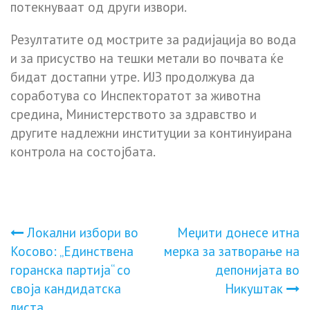
потекнуваат од други извори.
Резултатите од мострите за радијација во вода
и за присуство на тешки метали во почвата ќе
бидат достапни утре. ИЈЗ продолжува да
соработува со Инспекторатот за животна
средина, Министерството за здравство и
другите надлежни институции за континуирана
контрола на состојбата.
Навигација
Локални избори во
Меџити донесе итна
Косово: „Единствена
мерка за затворање на
на
горанска партија“ со
депонијата во
своја кандидатска
Никуштак
напис
листа