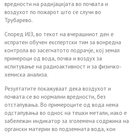
вредности на радијацијата во почвата и
воздухот по пожарот што се случи во
Трубарево.
Според ИЈЗ, во текот на вчерашниот ден е
испратен обучен експертски тим за вонредна
контрола во засегнатото подрачје, кој земал
примероци од вода, почва и воздух за
испитување на радиоактивност и за физичко-
хемиска анализа.
Резултатите покажуваат дека воздухот и
почвата се во нормални вредности, без
отстапувања. Во примероците од вода нема
одстапувања во однос на тешки метали, иако е
забележан индикатор за зголемена содржина на
органски материи во подземната вода, кои