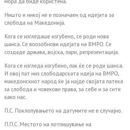
мора да биде користена.
Ништо и никој не е позначаен од идејата за
слобода на Македонија.
Кога се изгледаше изгубено, се роди нова
шанса. Се воозобнови идејата на ВМРО. Се
создаде држава, војска, пари, репрезентација.
Кога се изгледа изгубено, пак ќе се роди шанса.
И овој пат низ слободарската идеја на ВМРО,
македонскиот народ ќе ја најде својата патека
за слобода и човекови права, за себе и за сите
како нас.
П.С. Поклопувањето на датумите не е случајно.
П.П.С. Местото на потпишување на