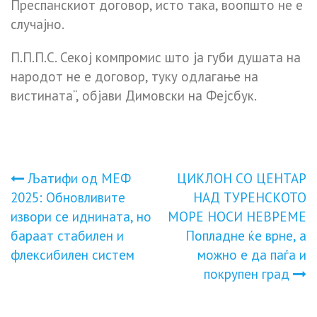
Преспанскиот договор, исто така, воопшто не е
случајно.
П.П.П.С. Секој компромис што ја губи душата на
народот не е договор, туку одлагање на
вистината“, објави Димовски на Фејсбук.
Навигација
Љатифи од МЕФ
ЦИКЛОН СО ЦЕНТАР
2025: Обновливите
НАД ТУРЕНСКОТО
на
извори се иднината, но
МОРЕ НОСИ НЕВРЕМЕ
бараат стабилен и
Попладне ќе врне, а
напис
флексибилен систем
можно е да паѓа и
покрупен град