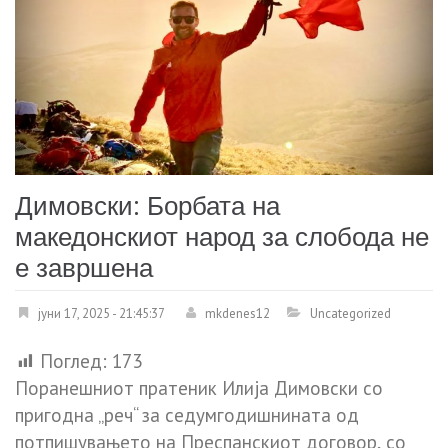
Димовски: Борбата на
македонскиот народ за слобода не
е завршена
јуни 17, 2025 - 21:45:37
mkdenes12
Uncategorized
Поглед:
173
Поранешниот пратеник Илија Димовски со
пригодна „реч“ за седумгодишнината од
потпишувањето на Преспанскиот договор, со