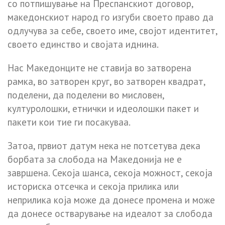
со потпишување на Преспанскиот договор,
македонскиот народ го изгуби своето право да
одлучува за себе, своето име, својот идентитет,
своето единство и својата иднина.
Нас Македонците не ставија во затворена
рамка, во затворен круг, во затворен квадрат,
поделени, да поделени во мисловен,
културолошки, етнички и идеолошки пакет и
пакети кои тие ги посакуваа.
Затоа, првиот датум нека не потсетува дека
борбата за слобода на Македонија не е
завршена. Секоја шанса, секоја можност, секоја
историска отсечка и секоја прилика или
неприлика која може да донесе промена и може
да донесе остварување на идеалот за слобода