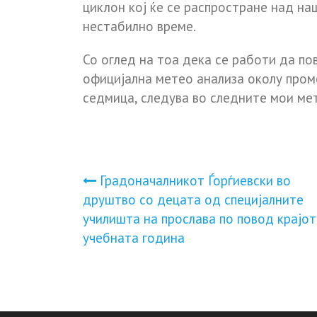
циклон кој ќе се распростране над на
нестабилно време.
Со оглед на тоа дека се работи да п
официјална метео анализа околу пром
седмица, следува во следните мои мет
Навигација
Градоначалникот Ѓорѓиевски во
друштво со децата од специјалните
на
училишта на прослава по повод крајот
учебната година
напис