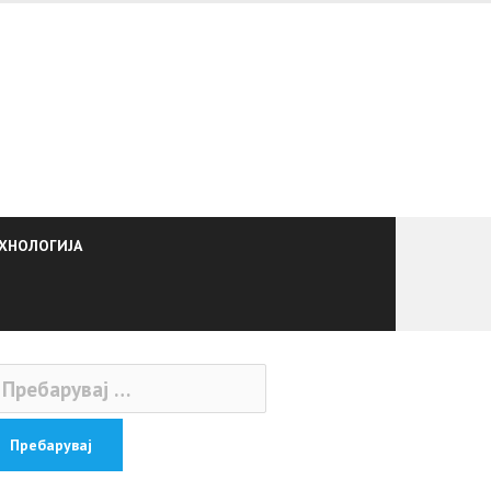
ХНОЛОГИЈА
ебарувај
: