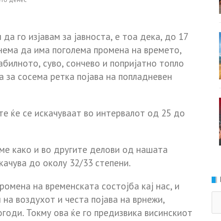
а го изјавам за јавноста, е тоа дека, до 17
 нема да има поголема промена на времето,
билното, суво, сончево и попријатно топло
та за сосема ретка појава на попладневен
те ќе се искачуваат во интервалот од 25 до
ме како и во другите делови од нашата
качува до околу 32/33 степени.
промена на временската состојба кај нас, и
Ка
 на воздухот и честа појава на врнежи,
огоди. Токму ова ќе го предизвика висинскиот