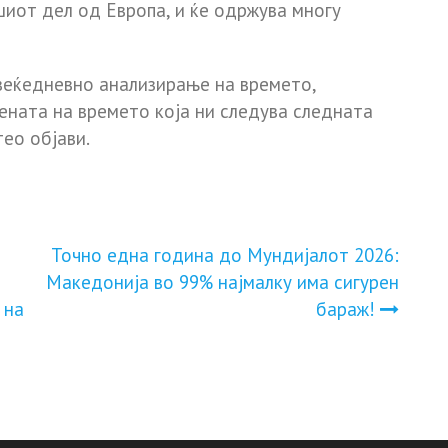
шиот дел од Европа, и ќе одржува многу
овеќедневно анализирање на времето,
ената на времето која ни следува следната
ео објави.
Точно една година до Мундијалот 2026:
Македонија во 99% најмалку има сигурен
 на
бараж!