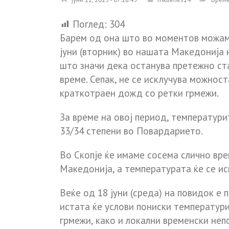
Поглед:
304
Бaрем од она што во моментов можам д
јуни (вторник) во нашата Македонија
што значи дека останува претежно ста
време. Сепак, не се исклучува можнос
краткотраен дожд со ретки грмежи.
За време на овој период, температури
33/34 степени во Повардарието.
Во Скопје ќе имаме сосема слично вре
Македонија, а температурата ќе се ис
Веќе од 18 јуни (среда) на повидок е 
истата ќе услови пониски температури
грмежи, како и локални временски неп