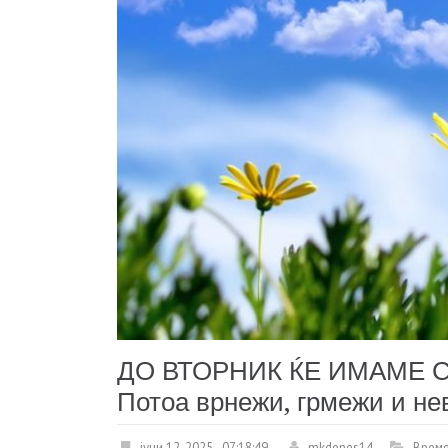
ДО ВТОРНИК ЌЕ ИМАМЕ 
Потоа врнежи, грмежи и н
јуни 12, 2025 - 07:18:49
mkdenes14
Време