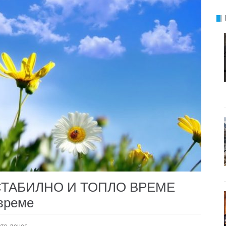
СТАБИЛНО И ТОПЛО ВРЕМЕ
евреме
то денес