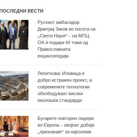
ПОСЛЕДНИ ВЕСТИ
Рускиот амбасадор
Дмитриј Зиков во посета на
„Свети Наум“ – на МПЦ-
ОА ѝ подари 49 тома од
Православната
енциклопедија
Лепиткова: Иловица е
добро истражен проект, а
современите технологии
обезбедуваат високи
еколошки стандарди
Бугарите повторно лидери
во Европа – овојпат добија
„признание“ за најголеми