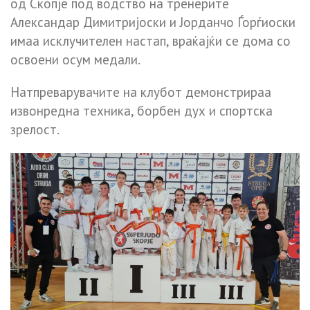
од Скопје под водство на тренерите
Александар Димитријоски и Јорданчо Ѓорѓиоски
имаа исклучителен настап, враќајќи се дома со
освоени осум медали.
Натпреварувачите на клубот демонстрираа
извонредна техника, борбен дух и спортска
зрелост.