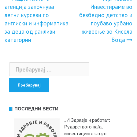
Навигација
агенција започнува
Инвестираме во
на
летни курсеви по
безбедно детство и
англиски и информатика
поубаво урбано
напис
за деца од ранливи
живеење во Кисела
категории
Вода
Пребарувај
за:
ПОСЛЕДНИ ВЕСТИ
„И Здравје и работа“:
Рударството паѓа,
инвестициите стојат –