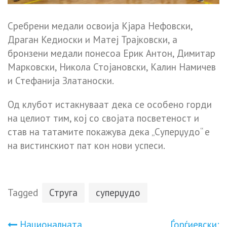
Сребрени медали освоија Кјара Нефовски,
Драган Кедиоски и Матеј Трајковски, а
бронзени медали понесоа Ерик Антон, Димитар
Марковски, Никола Стојановски, Калин Намичев
и Стефанија Златаноски.
Од клубот истакнуваат дека се особено горди
на целиот тим, кој со својата посветеност и
став на татамите покажува дека „Суперџудо“ е
на вистинскиот пат кон нови успеси.
Tagged
Струга
суперџудо
Националната
Ѓорѓиевски: