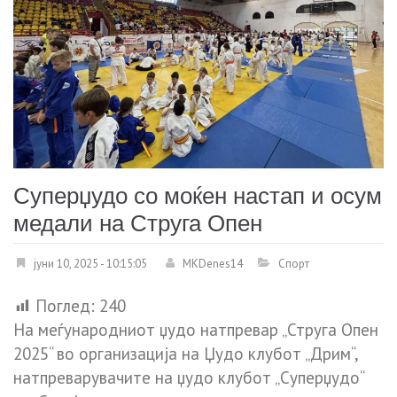
Суперџудо со моќен настап и осум
медали на Струга Опен
јуни 10, 2025 - 10:15:05
MKDenes14
Спорт
Поглед:
240
На меѓународниот џудо натпревар „Струга Опен
2025“ во организација на Џудо клубот „Дрим“,
натпреварувачите на џудо клубот „Суперџудо“