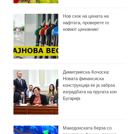
Нов скок на цената на
нафтата, проверете го
новиот ценовник!
Димитриеска-Кочоска:
Новата финансиска
конструкција ќе ја забрза
изградбата на пругата кон
Бугарија
Македонската берза со