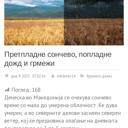
Претпладне сончево, попладне
дожд и грмежи
јуни 9, 2025 - 07:02:16
mkdenes14
Времето денес
Поглед:
168
Денеска во Македонија се очекува сончево
време со мала до умерена облачност. Ќе дува
умерен, а во северните делови засилен северен
ветер, кој ќе предизвика опаѓање на дневната