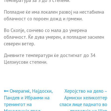
температура за 3 до 5 степени.
Попладне ќе има локален развој на нестабилна
облачност со пороен дожд и грмежи.
Во Скопје, сончево со мала до умерена
облачност. Ќе дува умерен, а попладне засилен
северен ветер.
Дневните температури ќе достигнат до 34
Целзиусови степени.
Навигација
Омерагиќ, Најдоски,
Херојство на дело –
Пандев и Ибраими на
Армиски хеликоптер
на
тренингот на
спаси лице паднато во
Македонија пред
провалија на Шар