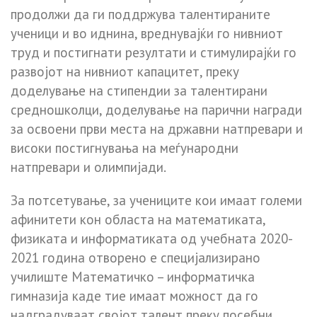
продолжи да ги поддржува талентираните
ученици и во иднина, вреднувајќи го нивниот
труд и постигнати резултати и стимулирајќи го
развојот на нивниот капацитет, преку
доделување на стипендии за талентирани
средношколци, доделување на парични награди
за освоени први места на државни натпревари и
високи постигнувања на меѓународни
натпревари и олимпијади.
За потсетување, за учениците кои имаат големи
афинитети кон областа на математиката,
физиката и информатиката од учебната 2020-
2021 година отворено е специјализирано
училиште Математичко – информатичка
гимназија каде тие имаат можност да го
надградуваат својот талент преку посебни