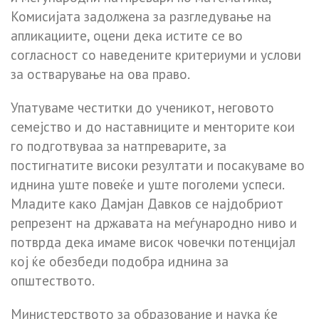
Комисијата задолжена за разгледување на
апликациите, оцени дека истите се во
согласност со наведените критериуми и услови
за остварување на ова право.
Упатуваме честитки до ученикот, неговото
семејство и до наставниците и менторите кои
го подготвуваа за натпреварите, за
постигнатите високи резултати и посакуваме во
иднина уште повеќе и уште поголеми успеси.
Младите како Дамјан Давков се најдобриот
репрезент на државата на меѓународно ниво и
потврда дека имаме висок човечки потенцијал
кој ќе обезбеди подобра иднина за
општеството.
Министерството за образование и наука ќе