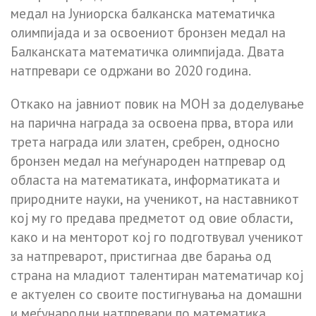
медал на Јуниорска балканска математичка
олимпијада и за освоениот бронзен медал на
Балканската математичка олимпијада. Двата
натпревари се одржани во 2020 година.
Откако на јавниот повик на МОН за доделување
на парична награда за освоена прва, втора или
трета награда или златен, сребрен, односно
бронзен медал на меѓународен натпревар од
областа на математиката, информатиката и
природните науки, на ученикот, на наставникот
кој му го предава предметот од овие области,
како и на менторот кој го подготвувал ученикот
за натпреварот, пристигнаа две барања од
страна на младиот талентиран математичар кој
е актуелен со своите постигнувања на домашни
и меѓународни натпревари по математика,