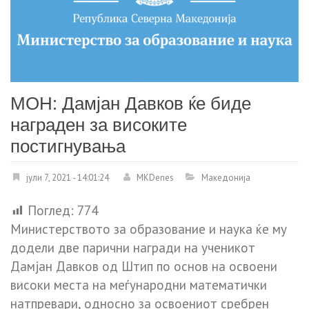
МОН: Дамјан Давков ќе биде
награден за високите
постигнувања
јули 7, 2021 - 14:01:24
MKDenes
Македонија
Поглед:
774
Министерството за образование и наука ќе му
додели две парични награди на ученикот
Дамјан Давков од Штип по основ на освоени
високи места на меѓународни математички
натпревари, односно за освоениот сребрен