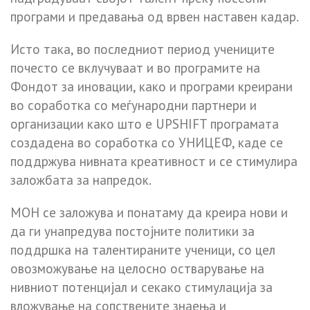
програми и предавања од врвен наставен кадар.
Исто така, во последниот период учениците
почесто се вклучуваат и во програмите на
Фондот за иновации, како и програми креирани
во соработка со меѓународни партнери и
организации како што е UPSHIFT програмата
создадена во соработка со УНИЦЕФ, каде се
поддржува нивната креативност и се стимулира
заложбата за напредок.
МОН се заложува и понатаму да креира нови и
да ги унапредува постојните политики за
поддршка на талентираните ученици, со цел
овозможување на целосно остварување на
нивниот потенцијал и секако стимулација за
вложување на сопствените знаења и