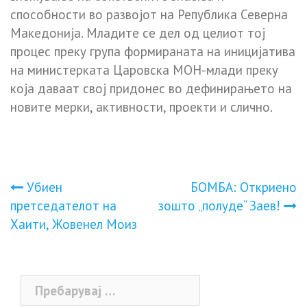
способности во развојот на Република Северна
Македонија. Младите се дел од целиот тој
процес преку група формираната на иницијатива
на министерката Царовска МОН-млади преку
која даваат свој придонес во дефинирањето на
новите мерки, активности, проекти и слично.
Навигација
Убиен
БОМБА: Откриено
претседателот на
зошто „полуде“ Заев!
на
Хаити, Жовенел Моиз
напис
Пребарувај
за: