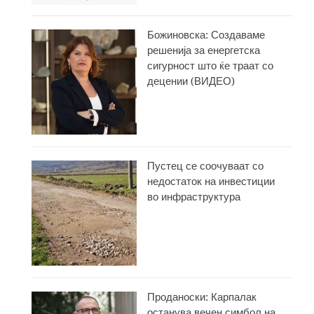
Божиновска: Создаваме
решенија за енергетска
сигурност што ќе траат со
децении (ВИДЕО)
Пустец се соочуваат со
недостаток на инвестиции
во инфраструктура
Проданоски: Карпалак
останува вечен симбол на