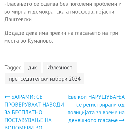
-Гласањето се одвива без поголеми проблеми и
во мирна и демократска атмосфера, појасни
Даштевски.
Додаде дека има прекин на гласањето на три
места во Куманово.
Tagged
дик
Излезност
претседателски избори 2024
Навигација
БАЈРАМИ: СЕ
Еве кои НАРУШУВАЊА
ПРОВЕРУВААТ НАВОДИ
се регистрирани од
на
ЗА БЕСПЛАТНО
полицијата за време на
ПОСТАВУВАЊЕ НА
денешното гласање
напис
ВОДОМЕРИ ВО