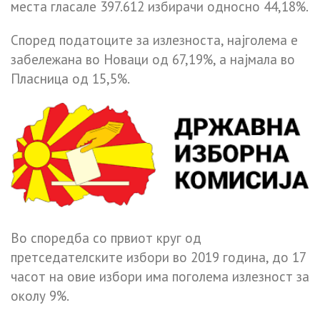
места гласале 397.612 избирачи односно 44,18%.
Според податоците за излезноста, најголема е
забележана во Новаци од 67,19%, а најмала во
Пласница од 15,5%.
Во споредба со првиот круг од
претседателските избори во 2019 година, до 17
часот на овие избори има поголема излезност за
околу 9%.