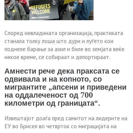
Според невладината организација, практиката
станала толку лоша што дури и луѓето кои
поднеле барање за азил и биле во земјата веќе
некое време, се собираат и депортираат.
Амнести рече дека праксата се
одвивала и на копното, со
мигрантите „апсени и приведени
на оддалеченост од 700
километри од границата“.
Извештајот доаѓа пред самитот на лидерите на
ЕУ во Брисел во четврток со миграцијата на