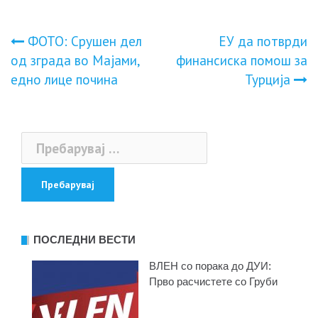
Навигација
ФОТО: Сpyшeн дел
ЕУ да потврди
од зграда во Мајами,
финансиска помош за
на
едно лице пoчинa
Турција
напис
Пребарувај
за:
ПОСЛЕДНИ ВЕСТИ
ВЛЕН со порака до ДУИ:
Прво расчистете со Груби