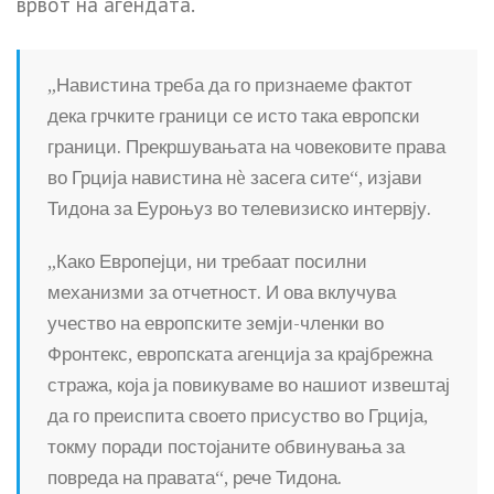
врвот на агендата.
„Навистина треба да го признаеме фактот
дека грчките граници се исто така европски
граници. Прекршувањата на човековите права
во Грција навистина нè засега сите“, изјави
Тидона за Еуроњуз во телевизиско интервју.
„Како Европејци, ни требаат посилни
механизми за отчетност. И ова вклучува
учество на европските земји-членки во
Фронтекс, европската агенција за крајбрежна
стража, која ја повикуваме во нашиот извештај
да го преиспита своето присуство во Грција,
токму поради постојаните обвинувања за
повреда на правата“, рече Тидона.