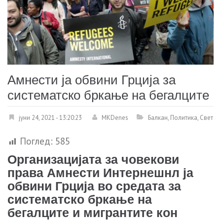
Амнести ја обвини Грција за
систематско бркање на бегалците
јуни 24, 2021 - 13:20:23
MKDenes
Балкан
,
Политика
,
Свет
Поглед:
585
Организацијата за човекови
права Амнести Интернешнл ја
обвини Грција во средата за
систематско бркање на
бегалците и мигрантите кон