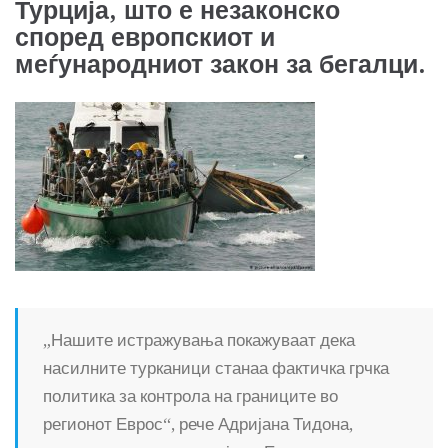
Турција, што е незаконско
според европскиот и
меѓународниот закон за бегалци.
„Нашите истражувања покажуваат дека
насилните турканици станаа фактичка грчка
политика за контрола на границите во
регионот Еврос“, рече Адријана Тидона,