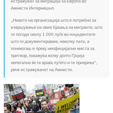
истражувач за миграција за Европа во
Амнести Интернешнл.
„Нивото на организација што е потребно за
извршување на овие бркања на мигранти, што
ги погоди околу 1.000 луѓе во инцидентите
што ги документиравме, неколку пати, а
понекогаш и преку неофицијални места за
притвор, покажува колку долго Грција
нелегално ќе ги враќа луѓето и ги прикрива“,
рече истражувачот на Амнести.