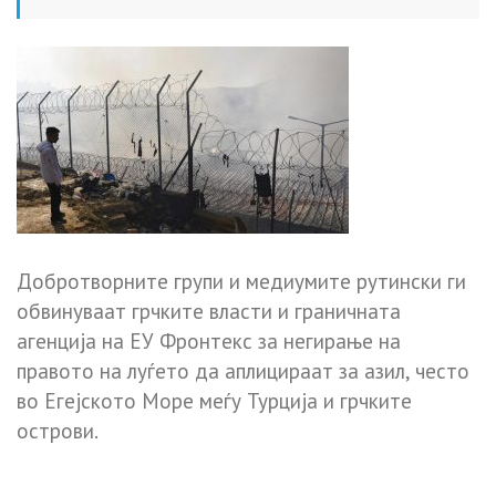
Добротворните групи и медиумите рутински ги
обвинуваат грчките власти и граничната
агенција на ЕУ Фронтекс за негирање на
правото на луѓето да аплицираат за азил, често
во Егејското Море меѓу Турција и грчките
острови.