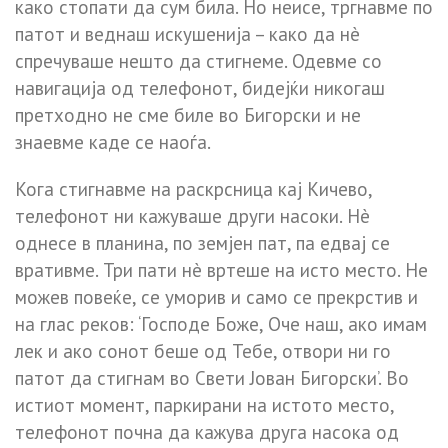
како стопати да сум била. Но неисе, тргнавме по
патот и веднаш искушенија – како да нè
спречуваше нешто да стигнеме. Одевме со
навигација од телефонот, бидејќи никогаш
претходно не сме биле во Бигорски и не
знаевме каде се наоѓа.
Кога стигнавме на раскрсница кај Кичево,
телефонот ни кажуваше други насоки. Нè
однесе в планина, по земјен пат, па едвај се
вративме. Три пати нè вртеше на исто место. Не
можев повеќе, се уморив и само се прекрстив и
на глас реков: ‘Господе Боже, Оче наш, ако имам
лек и ако сонот беше од Тебе, отвори ни го
патот да стигнам во Свети Јован Бигорски’. Во
истиот момент, паркирани на истото место,
телефонот почна да кажува друга насока од