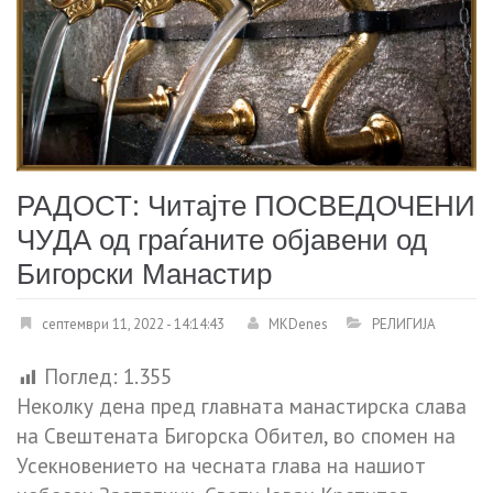
РАДОСТ: Читајте ПОСВЕДОЧЕНИ
ЧУДА од граѓаните објавени од
Бигорски Манастир
септември 11, 2022 - 14:14:43
MKDenes
РЕЛИГИЈА
Поглед:
1.355
Неколку дена пред главната манастирска слава
на Свештената Бигорска Обител, во спомен на
Усекновението на чесната глава на нашиот