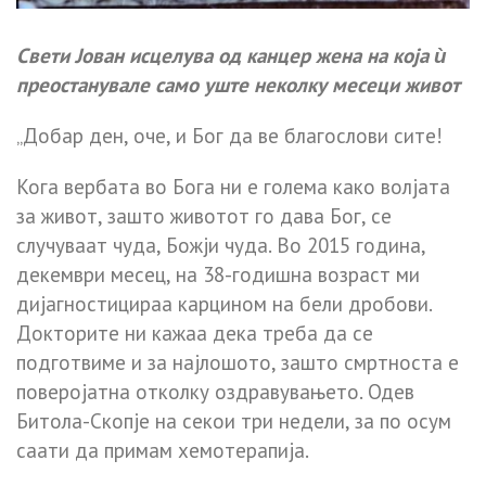
Свети Јован исцелува од канцер жена на која ѝ
преостанувале само уште неколку месеци живот
„Добар ден, оче, и Бог да ве благослови сите!
Кога вербата во Бога ни е голема како волјата
за живот, зашто животот го дава Бог, се
случуваат чуда, Божји чуда. Во 2015 година,
декември месец, на 38-годишна возраст ми
дијагностицираа карцином на бели дробови.
Докторите ни кажаа дека треба да се
подготвиме и за најлошото, зашто смртноста е
поверојатна отколку оздравувањето. Одев
Битола-Скопје на секои три недели, за по осум
саати да примам хемотерапија.