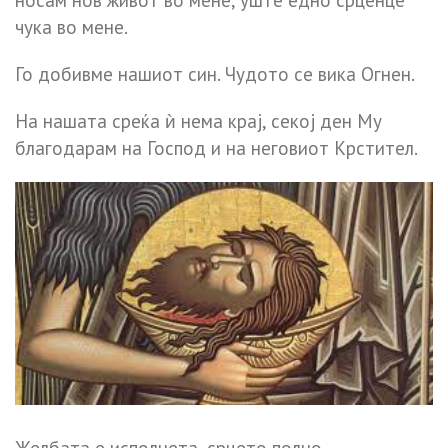
носам нов живот во мене, уште едно срценце
чука во мене.
Го добивме нашиот син. Чудото се вика Огнен.
На нашата среќа ѝ нема крај, секој ден Му
благодарам на Господ и на неговиот Крстител.
Желбата е исполнета, срцето полно.