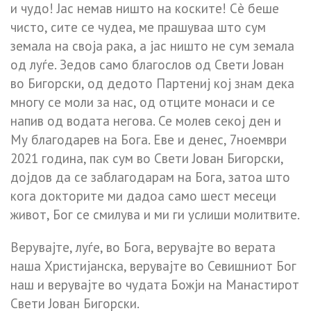
и чудо! Јас немав ништо на коските! Сè беше
чисто, сите се чудеа, ме прашуваа што сум
земала на своја рака, а јас ништо не сум земала
од луѓе. Зедов само благослов од Свети Јован
во Бигорски, од дедото Партениј кој знам дека
многу се моли за нас, од отците монаси и се
напив од водата негова. Се молев секој ден и
Му благодарев на Бога. Еве и денес, 7ноември
2021 година, пак сум во Свети Јован Бигорски,
дојдов да се заблагодарам на Бога, затоа што
кога докторите ми дадоа само шест месеци
живот, Бог се смилува и ми ги услиши молитвите.
Верувајте, луѓе, во Бога, верувајте во верата
наша Христијанска, верувајте во Севишниот Бог
наш и верувајте во чудата Божји на Манастирот
Свети Јован Бигорски.