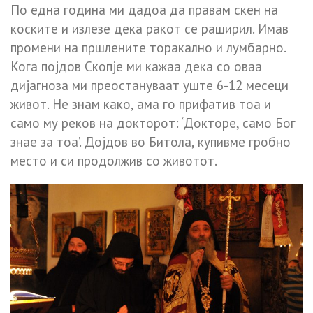
По една година ми дадоа да правам скен на
коските и излезе дека ракот се раширил. Имав
промени на пршлените торакално и лумбарно.
Кога појдов Скопје ми кажаа дека со оваа
дијагноза ми преостануваат уште 6-12 месеци
живот. Не знам како, ама го прифатив тоа и
само му реков на докторот: ‘Докторе, само Бог
знае за тоа’. Дојдов во Битола, купивме гробно
место и си продолжив со животот.