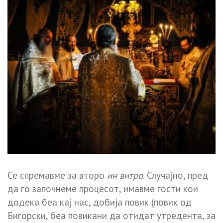
Се спремавме за второ
ин витро
. Случајно, пред
да го започнеме процесот, имавме гости кои
додека беа кај нас, добија повик (повик од
Бигорски, беа повикани да отидат утредента, за