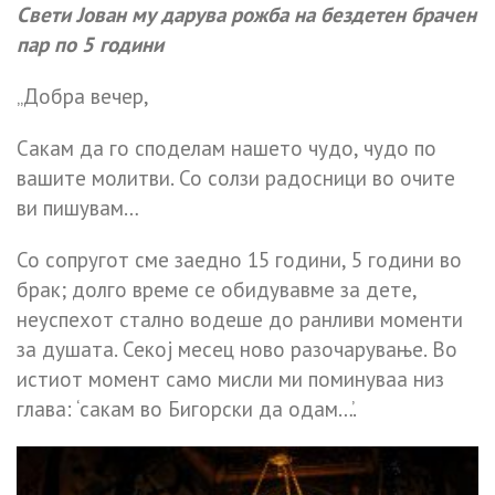
Свети Јован му дарува рожба на бездетен брачен
пар по 5 години
„Добра вечер,
Сакам да го споделам нашето чудо, чудо по
вашите молитви. Со солзи радосници во очите
ви пишувам…
Со сопругот сме заедно 15 години, 5 години во
брак; долго време се обидувавме за дете,
неуспехот стално водеше до ранливи моменти
за душата. Секој месец ново разочарување. Во
истиот момент само мисли ми поминуваа низ
глава: ‘сакам во Бигорски да одам…’.