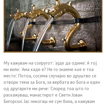
Му кажувам на сопругот: ‘ајде да одиме’. А тој
ми вели: ‘Ама каде е? Не го знаеме кое е тоа
место’. Потоа, сосема случајно во друштво се
отвори тема за Бога, за вербата во Бога и еден
од другарите ми рече: ‘Според тоа што го
раскажуваш, манастирот е Свети Јован
Бигорски’. Јас никогаш не сум била, а кажувам