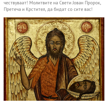
чествуваат! Молитвите на Свети Јован Пророк,
Претеча и Крстител, да бидат со сите вас!