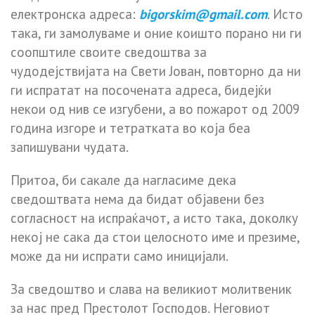
електронска адреса:
bigorskim@gmail.com
. Исто
така, ги замолуваме и оние коишто порано ни ги
соопштиле своите сведоштва за
чудодејствијата на Свети Јован, повторно да ни
ги испратат на посочената адреса, бидејќи
некои од нив се изгубени, а во пожарот од 2009
година изгоре и тетратката во која беа
запишувани чудата.
Притоа, би сакале да нагласиме дека
сведоштвата нема да бидат објавени без
согласност на испраќачот, а исто така, доколку
некој не сака да стои целосното име и презиме,
може да ни испрати само иницијали.
За сведоштво и слава на великиот молитвеник
за нас пред Престолот Господов. Неговиот