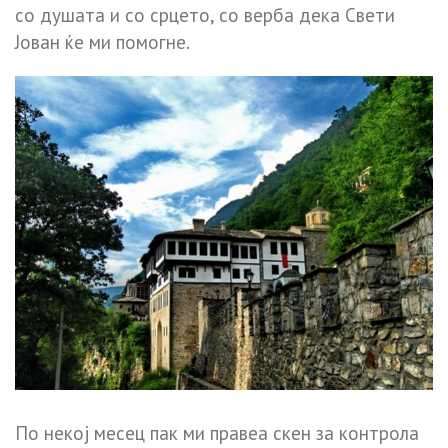
со душата и со срцето, со верба дека Свети
Јован ќе ми помогне.
По некој месец пак ми правеа скен за контрола