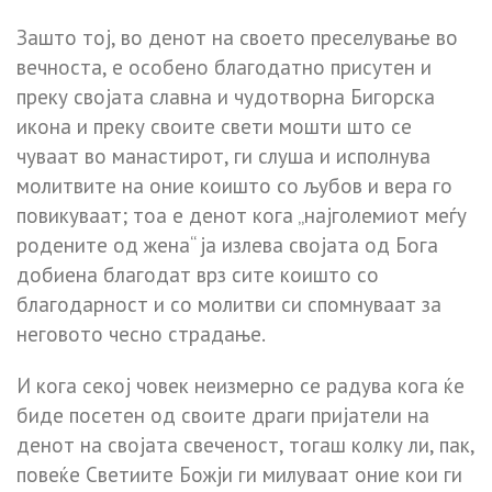
Зашто тој, во денот на своето преселување во
вечноста, е особено благодатно присутен и
преку својата славна и чудотворна Бигорска
икона и преку своите свети мошти што се
чуваат во манастирот, ги слуша и исполнува
молитвите на оние коишто со љубов и вера го
повикуваат; тоа е денот кога „најголемиот меѓу
родените од жена“ ја излева својата од Бога
добиена благодат врз сите коишто со
благодарност и со молитви си спомнуваат за
неговото чесно страдање.
И кога секој човек неизмерно се радува кога ќе
биде посетен од своите драги пријатели на
денот на својата свеченост, тогаш колку ли, пак,
повеќе Светиите Божји ги милуваат оние кои ги