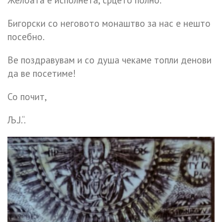
Бигорски со неговото монаштво за нас е нешто
посебно.
Ве поздравувам и со душа чекаме топли денови
да ве посетиме!
Со почит,
Љ.Ј.“.