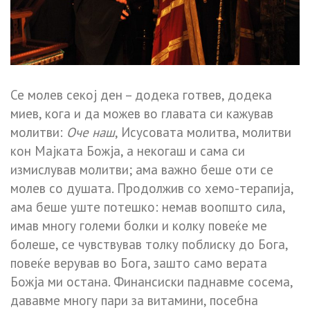
Се молев секој ден – додека готвев, додека
миев, кога и да можев во главата си кажував
молитви:
Оче наш
, Исусовата молитва, молитви
кон Мајката Божја, а некогаш и сама си
измислував молитви; ама важно беше оти се
молев со душата. Продолжив со хемо-терапија,
ама беше уште потешко: немав воопшто сила,
имав многу големи болки и колку повеќе ме
болеше, се чувствував толку поблиску до Бога,
повеќе верував во Бога, зашто само верата
Божја ми остана. Финансиски паднавме сосема,
дававме многу пари за витамини, посебна