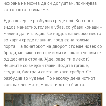
исхрана не можев да си допуштам, поминував
со тоа што го имавме.
Една вечер се разбудив среде ноќ. Во сонот
видов манастир, голем и убав, со убави конаци –
милина да ги гледаш. Се најдов на високо место
во карпи среде планини, пред една голема
порта. На почетокот на дворот стоеше човек со
брада, ме викна внатре и ми ги покажа чешмите
од десната страна. ‘Ајде, овде ти е лекот’.
Чешмите со змејски глави. Водата гргаше,
студена, бистра и светеше како сребро. Се
разбудив во чудење. По неколку дена истиот
сон: пак чешмите, манастирот – сè исто.