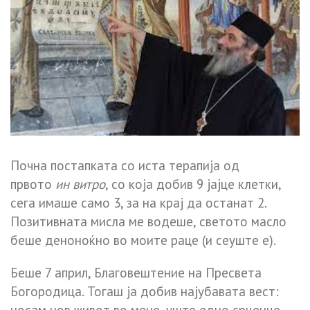
Почна постапката со иста терапија од
првото
ин витро
, со која добив 9 јајце клетки,
сега имаше само 3, за на крај да останат 2.
Позитивната мисла ме водеше, светото масло
беше деноноќно во моите раце (и сеуште е).
Беше 7 април, Благовештение на Пресвета
Богородица. Тогаш ја добив најубавата вест: