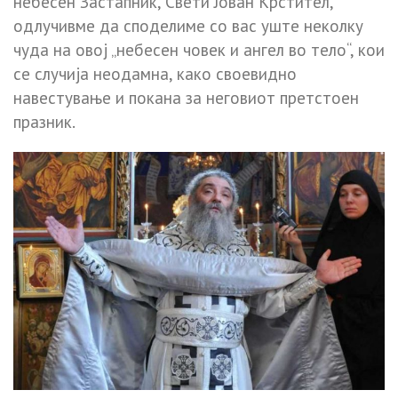
небесен Застапник, Свети Јован Крстител,
одлучивме да споделиме со вас уште неколку
чуда на овој „небесен човек и ангел во тело“, кои
се случија неодамна, како своевидно
навестување и покана за неговиот претстоен
празник.