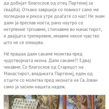
да добијат благослов од отец Партениј за
свадба). Откако завршија со повикот само ме
погледнаа и рекоа утре доаѓате со нас! Не знам
дали ја преспав ноќта, рано наутро со
нетрпение тргнавме, стигнавме во манастирот,
и двајцата треперевме, имавме некое чувство
што не се опишува.
Нè прашаа дали сакаме молитва пред
чудотворната икона. Дали сакаме?! Едвај
чекавме. Со благослов од Старецот на
Манастирот, владиката Партениј, еден од
отците со молитва пред иконата на Св. Јован
само ја засили нашата надеж.