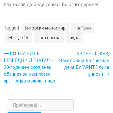
благослов да биде со вас! Ви благодариме!
Tagged
Бигорски манастир
граѓани
МПЦ - ОА
светоштва
чуда
Навигација
КОЛКУ НИ СЕ
ОТКРИЕН ДОКАЗ,
БЕЗБЕДНИ ДЕЦАТА!? –
Македонија да признае
на
20-годишен скопјанец
дека БУГАРИТЕ биле
обвинет за насилство
џинови
напис
врз тројца малолетници
Пребарувај
за: