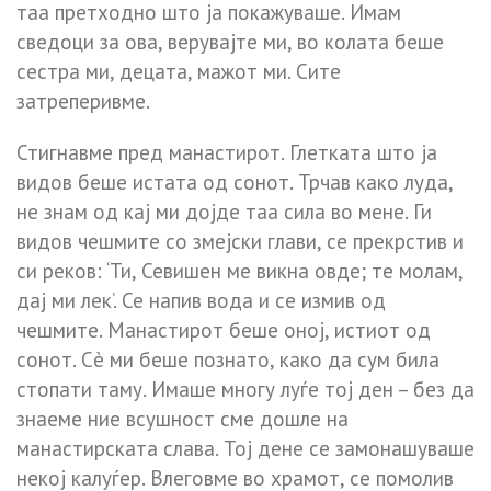
таа претходно што ја покажуваше. Имам
сведоци за ова, верувајте ми, во колата беше
сестра ми, децата, мажот ми. Сите
затреперивме.
Стигнавме пред манастирот. Глетката што ја
видов беше истата од сонот. Трчав како луда,
не знам од кај ми дојде таа сила во мене. Ги
видов чешмите со змејски глави, се прекрстив и
си реков: ‘Ти, Севишен ме викна овде; те молам,
дај ми лек’. Се напив вода и се измив од
чешмите. Манастирот беше оној, истиот од
сонот. Сè ми беше познато, како да сум била
стопати таму. Имаше многу луѓе тој ден – без да
знаеме ние всушност сме дошле на
манастирската слава. Тој дене се замонашуваше
некој калуѓер. Влеговме во храмот, се помолив