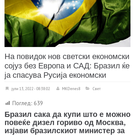
На пoвидок нов светски економски
сојуз без Европа и САД: Бразил ќе
ја спасува Русија економски
јули 13, 2022 - 08:38:02
MKDenes8
Свет
Поглед:
639
Бразил сака да купи што е можно
повеќе дизел гориво од Москва,
изјави бразилскиот министер за