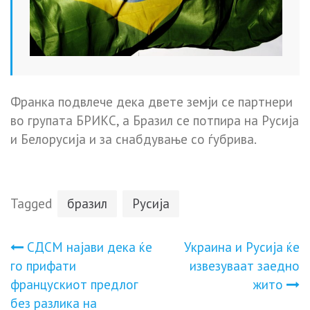
Франка подвлече дека двете земји се партнери
во групата БРИКС, а Бразил се потпира на Русија
и Белорусија и за снабдување со ѓубрива.
Tagged
бразил
Русија
Навигација
СДСМ најави дека ќе
Украина и Русија ќе
го прифати
извезуваат заедно
на
францускиот предлог
жито
без разлика на