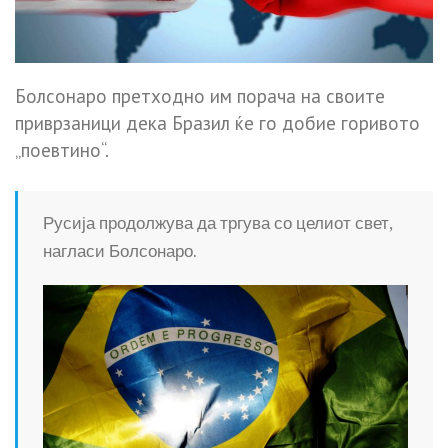
Болсонаро претходно им порача на своите
приврзаници дека Бразил ќе го добие горивото
„поевтино“.
Русија продолжува да тргува со целиот свет,
нагласи Болсонаро.