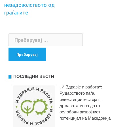
напис
незадоволството од
граѓаните
Пребарувај
за:
ПОСЛЕДНИ ВЕСТИ
„И Здравје и работа“:
Рударството паѓа,
инвестициите стојат –
државата мора да го
ослободи развојниот
потенцијал на Македонија