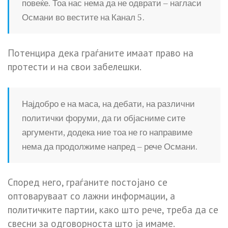
повеќе. Тоа нас нема да не одврати – нагласи
Османи во вестите на Канал 5.
Потенцира дека граѓаните имаат право на
протести и на свои забелешки.
Најдобро е на маса, на дебати, на различни
политички форуми, да ги објасниме сите
аргументи, додека ние тоа не го направиме
нема да продолжиме напред – рече Османи.
Според него, граѓаните постојано се
оптоваруваат со лажни информации, а
политичките партии, како што рече, треба да се
свесни за одговорноста што ја имаме.