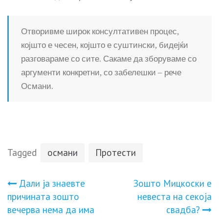
Отворивме широк консултативен процес,
којшто е чесен, којшто е суштински, бидејќи
разговараме со сите. Сакаме да зборуваме со
аргументи конкретни, со забелешки – рече
Османи.
Tagged
османи
Протести
Навигација
Дали ја знаевте
Зошто Мицкоски е
причината зошто
невеста на секоја
на
вечерва нема да има
свадба?