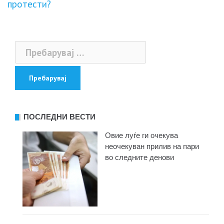
протести?
напис
Пребарувај
за:
ПОСЛЕДНИ ВЕСТИ
Овие луѓе ги очекува
неочекуван прилив на пари
во следните денови