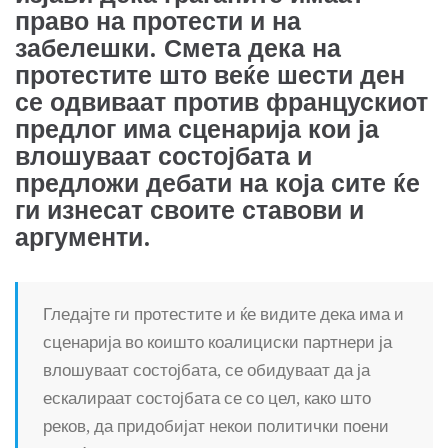
право на протести и на
забелешки. Смета дека на
протестите што веќе шести ден
се одвиваат против францускиот
предлог има сценарија кои ја
влошуваат состојбата и
предложи дебати на која сите ќе
ги изнесат своите ставови и
аргументи.
Гледајте ги протестите и ќе видите дека има и
сценарија во коишто коалициски партнери ја
влошуваат состојбата, се обидуваат да ја
ескалираат состојбата се со цел, како што
реков, да придобијат некои политички поени