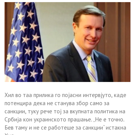
Хил во таа прилика го појасни интервјуто, каде
потенцира дека не станува збор само за
санкции, туку рече тој за вкупната политика на
Србија кон украинското прашање. „Не е точно.
Бев таму и не се работеше за санкции“ истакна