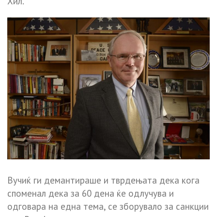
Хил.
Вучиќ ги демантираше и тврдењата дека кога
споменал дека за 60 дена ќе одлучува и
одговара на една тема, се зборувало за санкции