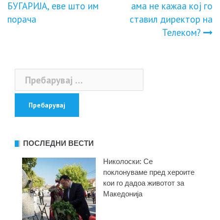
БУГАРИЈА, еве што им
ама не кажаа кој го
на
порача
ставил директор на
Телеком?
напис
Пребарувај
за:
ПОСЛЕДНИ ВЕСТИ
Николоски: Се
поклонуваме пред хероите
кои го дадоа животот за
Македонија