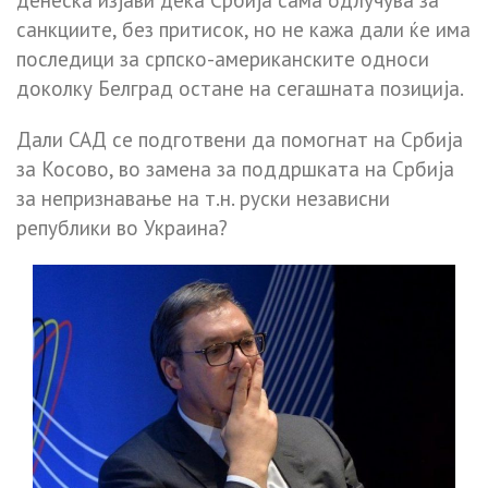
денеска изјави дека Србија сама одлучува за
санкциите, без притисок, но не кажа дали ќе има
последици за српско-американските односи
доколку Белград остане на сегашната позиција.
Дали САД се подготвени да помогнат на Србија
за Косово, во замена за поддршката на Србија
за непризнавање на т.н. руски независни
републики во Украина?