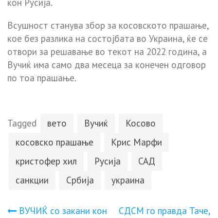
кон Русија.
Всушност станува збор за косовското прашање,
кое без разлика на состојбата во Украина, ќе се
отвори за решавање во текот на 2022 година, а
Вучиќ има само два месеца за конечен одговор
по тоа прашање.
Tagged
вето
Вучиќ
Косово
косовско прашање
Крис Марфи
кристофер хил
Русија
САД
санкции
Србија
украина
Навигација
ВУЧИЌ со закани кон
СДСМ го правда Таче,