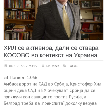
ХИЛ се активира, дали се отвара
КОСОВО во контекст на Украина
мај 1, 2022 - 20:44:35
MKDenes
Балкан
Поглед:
1.066
Амбасадорот на САД во Србија, Кристофер Хил
оцени дека САД и ЕУ очекуваат Србија да се
приклучи кон санкциите против Русија, а
Белград треба да „преиспита“ доколку верува