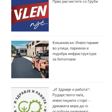
Прво расчистете со Груби
Коњановски: Инвестираме
во улици, паркинзи и
подобра инфраструктура
за битолчани
„И Здравје и работа“:
Рударството паѓа,
инвестициите стојат –
државата мора да го
ослободи развојниот