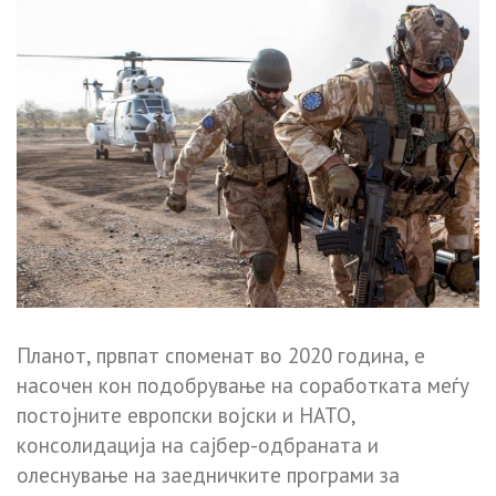
Планот, првпат споменат во 2020 година, е
насочен кон подобрување на соработката меѓу
постојните европски војски и НАТО,
консолидација на сајбер-одбраната и
олеснување на заедничките програми за