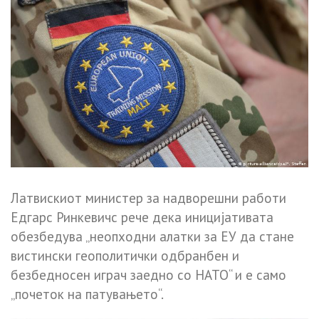
Латвискиот министер за надворешни работи
Едгарс Ринкевичс рече дека иницијативата
обезбедува „неопходни алатки за ЕУ да стане
вистински геополитички одбранбен и
безбедносен играч заедно со НАТО“ и е само
„почеток на патувањето“.