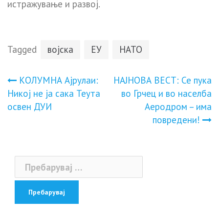
истражување и развој.
Tagged
војска
ЕУ
НАТО
Навигација
КОЛУМНА Ајрулаи:
НАЈНОВА ВЕСТ: Се пука
Никој не ја сака Теута
во Грчец и во населба
на
освен ДУИ
Аеродром – има
повредени!
напис
Пребарувај
за: