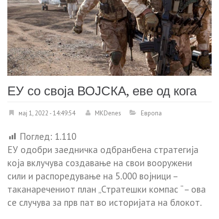
ЕУ со своја ВОЈСКА, еве од кога
мај 1, 2022 - 14:49:54
MKDenes
Европа
Поглед:
1.110
ЕУ одобри заедничка одбранбена стратегија
која вклучува создавање на свои вооружени
сили и распоредување на 5.000 војници –
таканаречениот план „Стратешки компас “ – ова
се случува за прв пат во историјата на блокот.