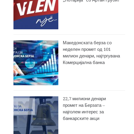
Македонската берза со
неделен промет од 101
милион денари, најтргувана
Комерцијална банка
22,7 милиони денари
промет на Берзата –
најголем интерес за
банкарските акци