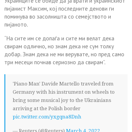
Украинците се обиде да ја врати и украинскиот
пијанист Максим, кој последните денови ги
поминува во засолништа со семејството и
пијаното.
“На сите им се допаѓа и сите ми велат дека
свирам одлично, но знам дека не сум толку
добар. Знам дека не ми верувате, но пред само
три месеци почнав сериозно да свирам”.
'Piano Man' Davide Martello traveled from
Germany with his instrument on wheels to
bring some musical joy to the Ukrainians
arriving at the Polish border
pic.twitter.com/yxgqna8Dnh
— Reuters (@Reuters)
March 4, 2022