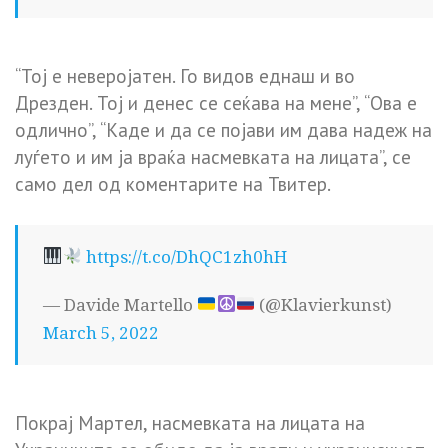
“Тој е неверојатен. Го видов еднаш и во
Дрезден. Тој и денес се сеќава на мене”, “Ова е
одлично”, “Каде и да се појави им дава надеж на
луѓето и им ја враќа насмевката на лицата”, се
само дел од коментарите на Твитер.
https://t.co/DhQC1zh0hH
— Davide Martello
(@Klavierkunst)
March 5, 2022
Покрај Мартел, насмевката на лицата на