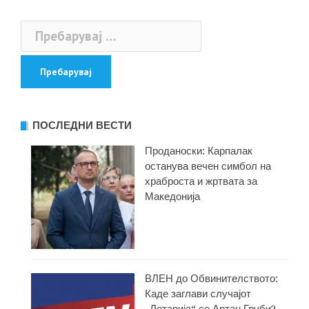
Пребарувај
за:
ПОСЛЕДНИ ВЕСТИ
Проданоски: Карпалак
останува вечен симбол на
храброста и жртвата за
Македонија
ВЛЕН до Обвинителството:
Каде заглави случајот
„Лотарија“ со Артан Груби?