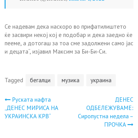
Се надевам дека наскоро во прифатилиштето
ќе засвири некој кој е подобар и дека заедно ќе
пееме, а дотогаш за тоа сме задолжени само јас
и децата“, изјавил Максим за Би-Би-Си.
Tagged
бегалци
музика
украина
Навигација
Руската нафта
ДЕНЕС
„ДЕНЕС МИРИСА НА
ОДБЕЛЕЖУВАМЕ:
на
УКРАИНСКА КРВ“
Сиропустна недела –
ПРОЧКА
напис