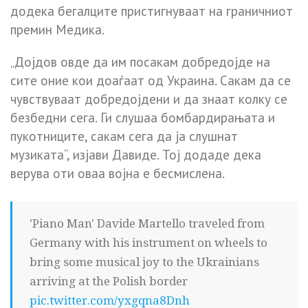
додека бегалците пристигнуваат на граничниот
премин Медика.
„Дојдов овде да им посакам добредојде на
сите оние кои доаѓаат од Украина. Сакам да се
чувствуваат добредојдени и да знаат колку се
безбедни сега. Ги слушаа бомбардирањата и
пукотниците, сакам сега да ја слушнат
музиката“, изјави Давиде. Тој додаде дека
верува оти оваа војна е бесмислена.
'Piano Man' Davide Martello traveled from
Germany with his instrument on wheels to
bring some musical joy to the Ukrainians
arriving at the Polish border
pic.twitter.com/yxgqna8Dnh