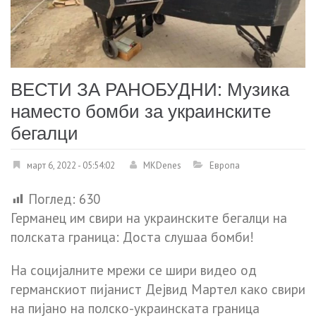
ВЕСТИ ЗА РАНОБУДНИ: Музика
наместо бомби за украинските
бегалци
март 6, 2022 - 05:54:02
MKDenes
Европа
Поглед:
630
Германец им свири на украинските бегалци на
полската граница: Доста слушаа бомби!
На социјалните мрежи се шири видео од
германскиот пијанист Дејвид Мартел како свири
на пијано на полско-украинската граница