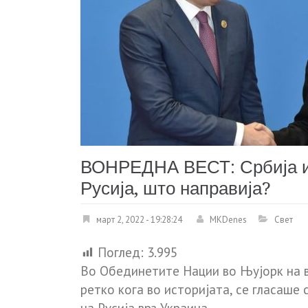
ВОНРЕДНА ВЕСТ: Србија и К
Русија, што направија?
март 2, 2022 - 19:28:24
MKDenes
Свет
Поглед:
3.995
Во Обединетите Нации во Њујорк на 
ретко кога во историјата, се гласаше 