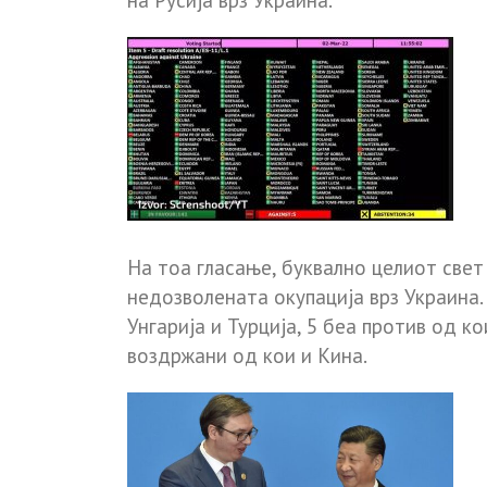
на Русија врз Украина.
На тоа гласање, буквално целиот свет
недозволената окупација врз Украина. 
Унгарија и Турција, 5 беа против од ко
воздржани од кои и Кина.