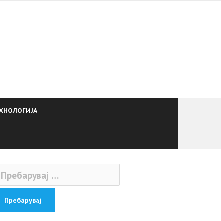
ХНОЛОГИЈА
ебарувај
: