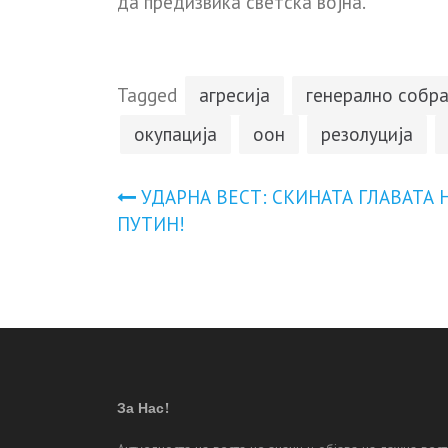
да предизвика светска војна.
Tagged
агресија
генерално собр
окупација
оон
резолуција
Навигација
УДАРНА ВЕСТ: СКИНАТА ГЛАВАТА 
ПУТИН!
на
напис
За Нас!