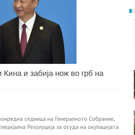
ина и забија нож во грб на
вонредна седница на Генералното Собрание,
специјална Резолуција за осуда на окупацијата