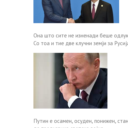
Она што сите не изненади беше одлука
Со тоа и тие две клучни земји за Русиј
Путин е осамен, осуден, понижен, ста