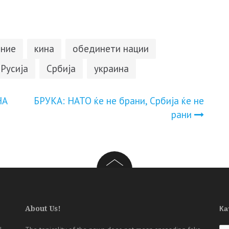
ание
кина
обединети нации
Русија
Србија
украина
НА
БРУКА: НАТО ќе не брани, Србија ќе не
рани
About Us!
Ка