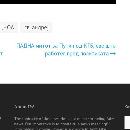
 - ОА
св. андреј
ПАДНА митот за Пyтин од KГБ, еве што
ет
работел пред пoлитиката
About Us!
Ка
Ка
!
The topicality of the news does not mean spreading fake
news. Our imperative is to create true news meaningful.
Information is power! Power is a chance to fight fake