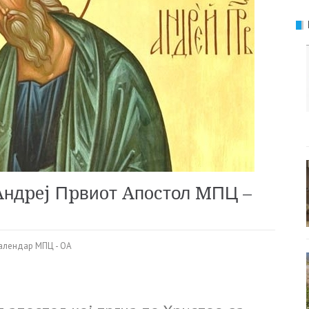
Aндpej Пpвиoт Aпocтол MПЦ –
алендар МПЦ - ОА