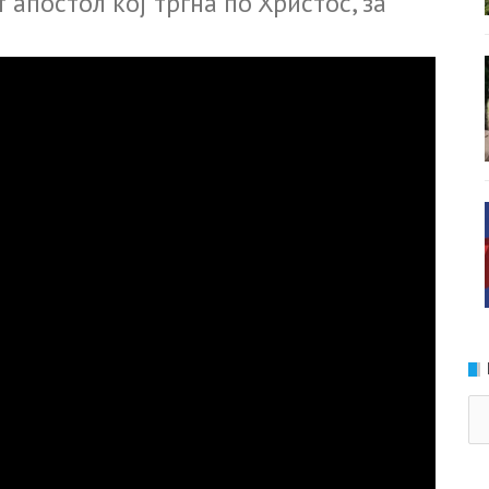
 апocтол кoj тpгна пo Xpистoc, зa
Ка