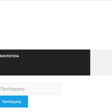
ХНОЛОГИЈА
ебарувај
: