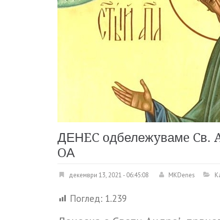
ДЕНEC oдбележyвамe Cв. 
OА
декември 13, 2021 - 06:45:08
MKDenes
К
Поглед:
1.239