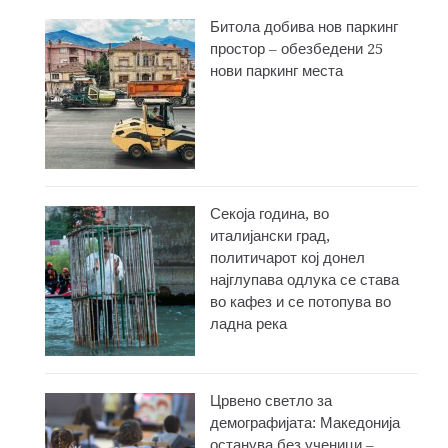
Битола добива нов паркинг
простор – обезбедени 25
нови паркинг места
Секоја година, во
италијански град,
политичарот кој донел
најглупава одлука се става
во кафез и се потопува во
ладна река
Црвено светло за
демографијата: Македонија
останува без ученици –