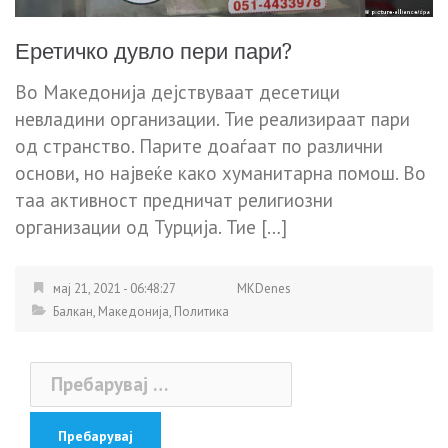
Еретичко дувло пери пари?
Во Македонија дејствуваат десетици
невладини организации. Тие реализираат пари
од странство. Парите доаѓаат по различни
основи, но највеќе како хуманитарна помош. Во
таа активност предничат религиозни
организации од Турција. Тие […]
мај 21, 2021 - 06:48:27
MKDenes
Балкан
,
Македонија
,
Политика
Пребарувај
за: