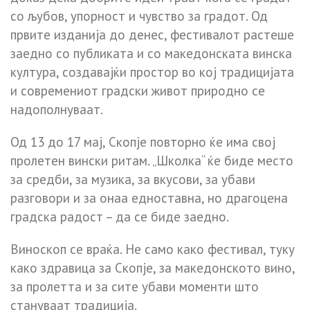
со љубов, упорност и чувство за градот. Од
првите изданија до денес, фестивалот растеше
заедно со публиката и со македонската винска
култура, создавајќи простор во кој традицијата
и современиот градски живот природно се
надополнуваат.
Од 13 до 17 мај, Скопје повторно ќе има свој
пролетен вински ритам. „Школка“ ќе биде место
за средби, за музика, за вкусови, за убави
разговори и за онаа едноставна, но драгоцена
градска радост – да се биде заедно.
Виноскоп се враќа. Не само како фестивал, туку
како здравица за Скопје, за македонското вино,
за пролетта и за сите убави моменти што
стануваат традиција.