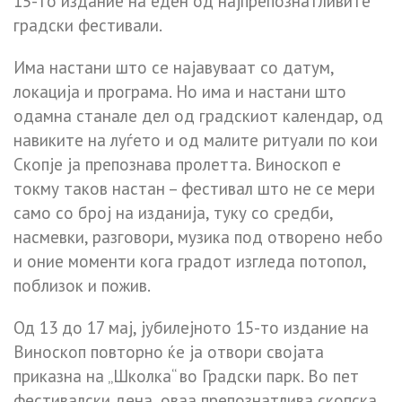
15-то издание на еден од најпрепознатливите
градски фестивали.
Има настани што се најавуваат со датум,
локација и програма. Но има и настани што
одамна станале дел од градскиот календар, од
навиките на луѓето и од малите ритуали по кои
Скопје ја препознава пролетта. Виноскоп е
токму таков настан – фестивал што не се мери
само со број на изданија, туку со средби,
насмевки, разговори, музика под отворено небо
и оние моменти кога градот изгледа потопол,
поблизок и пожив.
Од 13 до 17 мај, јубилејното 15-то издание на
Виноскоп повторно ќе ја отвори својата
приказна на „Школка“ во Градски парк. Во пет
фестивалски дена, оваа препознатлива скопска