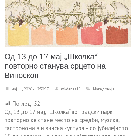
Од 13 до 17 мај „Школка“
повторно станува срцето на
Виноскоп
мај 11, 2026 - 12:30:27
mkdenes12
Македонија
Поглед:
52
Од 13 до 17 мај, „Школка“ во Градски парк
повторно ќе стане место на средби, музика,
гастрономија и винска култура – со јубилејното