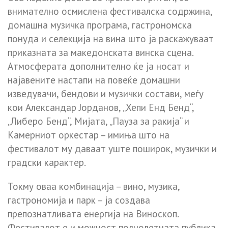
внимателно осмислена фестивалска содржина,
домашна музичка програма, гастрономска
понуда и селекција на вина што ја раскажуваат
приказната за македонската винска сцена.
Атмосферата дополнително ќе ја носат и
најавените настапи на повеќе домашни
изведувачи, бендови и музички состави, меѓу
кои Александар Јорданов, „Хепи Енд Бенд“,
„Либеро Бенд“, Мијата, „Пауза за ракија“ и
Камерниот оркестар – имиња што на
фестивалот му даваат уште поширок, музички и
градски карактер.
Токму оваа комбинација – вино, музика,
гастрономија и парк – ја создава
препознатливата енергија на Виноскоп.
Фестивалот е и можност полнолетната публика