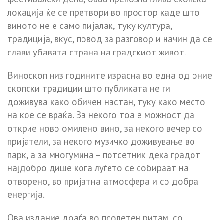
локација ќе се претвори во простор каде што
виното не е само пијалак, туку култура,
традиција, вкус, повод за разговор и начин да се
слави убавата страна на градскиот живот.
Виноскоп низ годините израсна во една од оние
скопски традиции што публиката не ги
доживува како обичен настан, туку како место
на кое се враќа. За некого тоа е можност да
открие ново омилено вино, за некого вечер со
пријатели, за некого музичко доживување во
парк, а за многумина – потсетник дека градот
најдобро дише кога луѓето се собираат на
отворено, во пријатна атмосфера и со добра
енергија.
Ова издание доаѓа во пролетен ритам, со