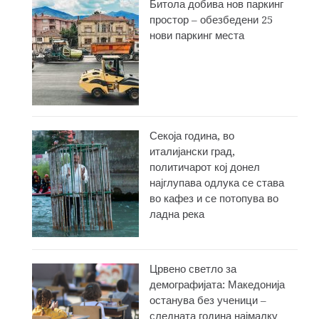
Битола добива нов паркинг
простор – обезбедени 25
нови паркинг места
Секоја година, во
италијански град,
политичарот кој донел
најглупава одлука се става
во кафез и се потопува во
ладна река
Црвено светло за
демографијата: Македонија
останува без ученици –
следната година најмалку