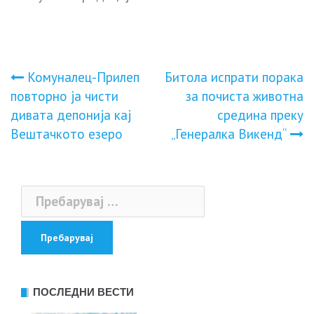
Навигација
Комуналец-Прилеп
Битола испрати порака
повторно ја чисти
за почиста животна
на
дивата депонија кај
средина преку
Вештачкото езеро
„Генералка Викенд“
напис
Пребарувај
за:
ПОСЛЕДНИ ВЕСТИ