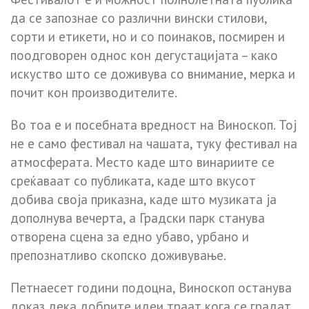
да се запознае со различни вински стилови,
сорти и етикети, но и со поинаков, посмирен и
поодговорен однос кон дегустацијата – како
искуство што се доживува со внимание, мерка и
почит кон производителите.
Во тоа е и посебната вредност на Виноскоп. Тој
не е само фестивал на чашата, туку фестивал на
атмосферата. Место каде што винариите се
среќаваат со публиката, каде што вкусот
добива своја приказна, каде што музиката ја
дополнува вечерта, а Градски парк станува
отворена сцена за едно убаво, урбано и
препознатливо скопско доживување.
Петнаесет години подоцна, Виноскоп останува
доказ дека добрите идеи траат кога се градат