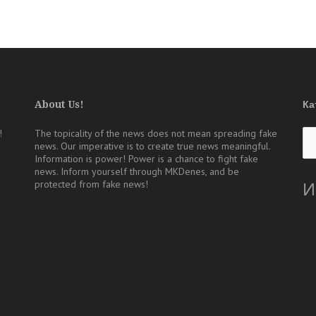
About Us!
Ка
Ка
!
The topicality of the news does not mean spreading fake
news. Our imperative is to create true news meaningful.
Information is power! Power is a chance to fight fake
news. Inform yourself through MKDenes, and be
protected from fake news!
И