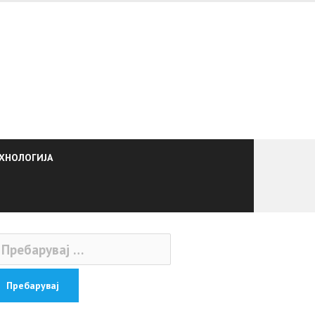
ХНОЛОГИЈА
ебарувај
: