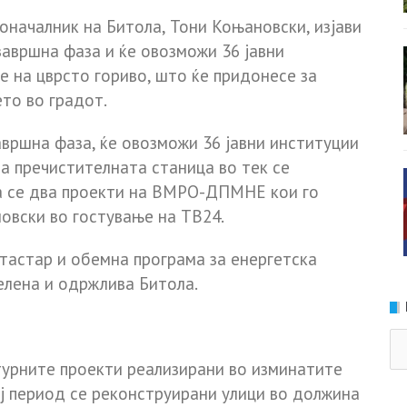
ачалник на Битола, Тони Коњановски, изјави
завршна фаза и ќе овозможи 36 јавни
 на цврсто гориво, што ќе придонесе за
то во градот.
завршна фаза, ќе овозможи 36 јавни институции
а пречистителната станица во тек се
оа се два проекти на ВМРО-ДПМНЕ кои го
овски во гостување на ТВ24.
тастар и обемна програма за енергетска
зелена и одржлива Битола.
Ка
урните проекти реализирани во изминатите
ој период се реконструирани улици во должина