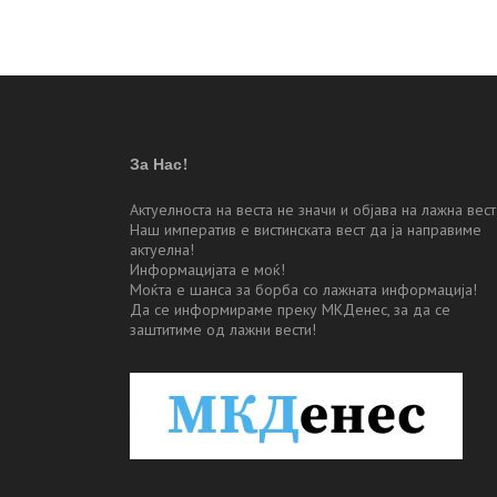
напис
За Нас!
Актуелноста на веста не значи и објава на лажна вест
Наш императив е вистинската вест да ја направиме
актуелна!
Информацијата е моќ!
Моќта е шанса за борба со лажната информација!
Да се информираме преку МКДенес, за да се
заштитиме од лажни вести!