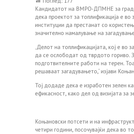
Поглед:
177
Кандидатот на ВМРО-ДПМНЕ за градон
дека проектот за топлификација е во 
институции да престанат со користење
значително намалување на загадување
„Делот на топлификацијата, кој е во 
да се ослободат од тврдото гориво. З
подготвителните работи на терен. Т
решаваат загадувањето,“ изјави Коњан
Тој додаде дека е изработен зелен ка
ефикасност, како дел од визијата за 
Коњановски потсети и на инфраструкт
четири години, посочувајќи дека во т