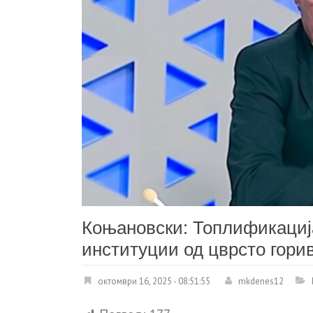
Коњановски: Топлификација
институции од цврсто гори
октомври 16, 2025 - 08:51:55
mkdenes12