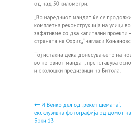
од над 50 километри.
„Во наредниот мандат ќе се продолжи
комплетна реконструкција на улици во
зафативме со два капитални проекти –
страната на Охрид,“ нагласи Коњановс
Тој истакна дека донесувањето на но
во неговиот мандат, претставува осн
и еколошки предизвици на Битола.
Навигација
И Венко дел од „рекет шемата“,
ексклузивна фотографија од домот н
на
Боки 13