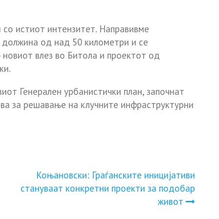
 со истиот интензитет. Направивме
 должина од над 50 километри и се
 новиот влез во Битола и проектот од
ки.
виот Генерален урбанистички план, започнат
ова за решавање на клучните инфраструктурни
Коњановски: Граѓанските иницијативи
а
стануваат конкретни проекти за подобар
живот