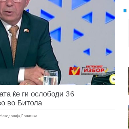
та ќе ги ослободи 36
во во Битола
Македонија
,
Политика