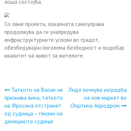
лоша состојба.
Со овие проекти, локалната самоуправа
продолжува да ги унапредува
инфраструктурните услови во градот,
обезбедувајќи поголема безбедност и подобар
квалитет на живот за жителите.
Навигација
Таткото на Васил не
Лидл почнува изградба
признава вина, таткото
на нов маркет во
на
на Фросина отстранет
Општина Аеродром
од судница – тензии на
напис
денешното судење