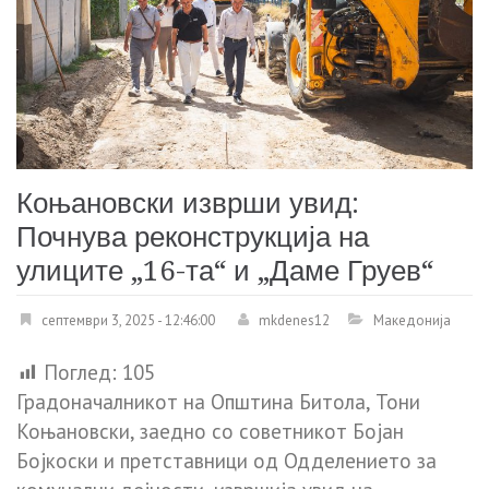
Коњановски изврши увид:
Почнува реконструкција на
улиците „16-та“ и „Даме Груев“
септември 3, 2025 - 12:46:00
mkdenes12
Македонија
Поглед:
105
Градоначалникот на Општина Битола, Тони
Коњановски, заедно со советникот Бојан
Бојкоски и претставници од Одделението за