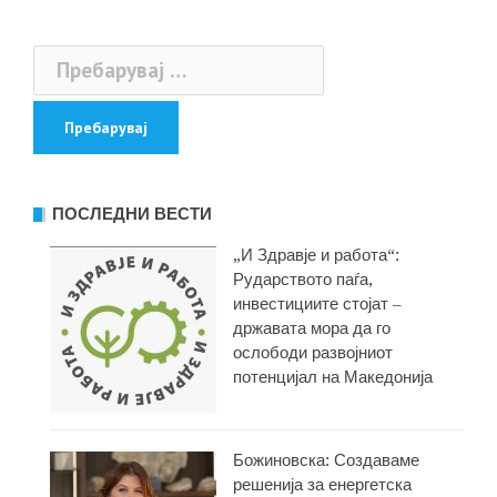
Пребарувај
за:
ПОСЛЕДНИ ВЕСТИ
„И Здравје и работа“:
Рударството паѓа,
инвестициите стојат –
државата мора да го
ослободи развојниот
потенцијал на Македонија
Божиновска: Создаваме
решенија за енергетска