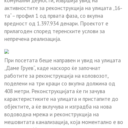
комунални дејности, извршија увид на
активностите за реконструкција на улицата „16-
та“ – профил 1 од првата фаза, со вкупна
вредност од 1.397.934 денари. Проектот е
прилагоден според теренските услови за
непречена реализација.
При посетата беше направен и увид на улицата
„Даме Груев“, каде наскоро ќе започнат
работите за реконструкција на коловозот,
поделени на три краци со вкупна должина од
408 метри. Реконструкцијата ќе ги зачува
карактеристиките на улицата и пристапите до
објектите, а ќе вклучува и изградба на нова
водоводна мрежа и реконструкција на
мешовитата канализација, која моментално е во