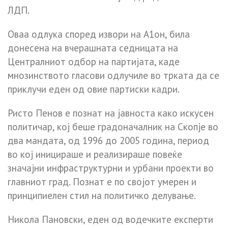
ЛДП.
Оваа одлука според извори на А1он, била
донесена на вчерашната седницата на
Централниот одбор на партијата, каде
мнозинството гласови одлучиле во трката да се
приклучи еден од овие партиски кадри.
Ристо Пенов е познат на јавноста како искусен
политичар, кој беше градоначалник на Скопје во
два мандата, од 1996 до 2005 година, период
во кој иницираше и реализираше повеќе
значајни инфраструктурни и урбани проекти во
главниот град. Познат е по својот умерен и
принципиелен стил на политичко делување.
Никола Пановски, еден од водечките експерти