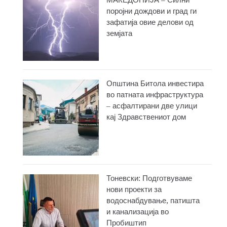
МАКЕДОНИЈА – Силни
поројни дождови и град ги
зафатија овие делови од
земјата
Општина Битола инвестира
во патната инфраструктура
– асфалтирани две улици
кај Здравствениот дом
Тоневски: Подготвуваме
нови проекти за
водоснабдување, патишта
и канализација во
Пробиштип