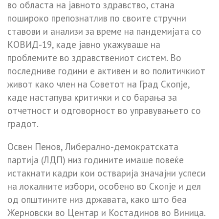
во областа на јавното здравство, стана
пошироко препознатлив по своите стручни
ставови и анализи за време на пандемијата со
КОВИД-19, каде јавно укажуваше на
проблемите во здравствениот систем. Во
последниве години е активен и во политичкиот
живот како член на Советот на Град Скопје,
каде настапува критички и со барања за
отчетност и одговорност во управувањето со
градот.
Освен Пенов, Либерално-демократската
партија (ЛДП) низ годините имаше повеќе
истакнати кадри кои остварија значајни успеси
на локалните избори, особено во Скопје и дел
од општините низ државата, како што беа
Жерновски во Центар и Костадинов во Виница.