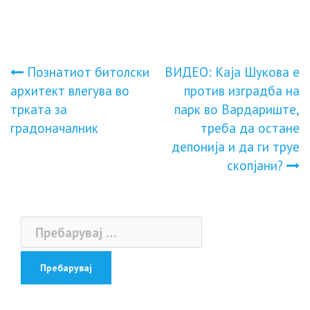
Навигација
Познатиот битолски
ВИДЕО: Каја Шукова е
архитект влегува во
против изградба на
на
трката за
парк во Вардариште,
градоначалник
треба да остане
напис
депонија и да ги труе
скопјани?
Пребарувај
за: