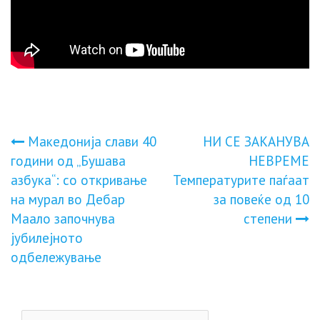
Навигација
Македонија слави 40
НИ СЕ ЗАКАНУВА
години од „Бушава
НЕВРЕМЕ
на
азбука“: со откривање
Температурите паѓаат
на мурал во Дебар
за повеќе од 10
напис
Маало започнува
степени
јубилејното
одбележување
Пребарувај