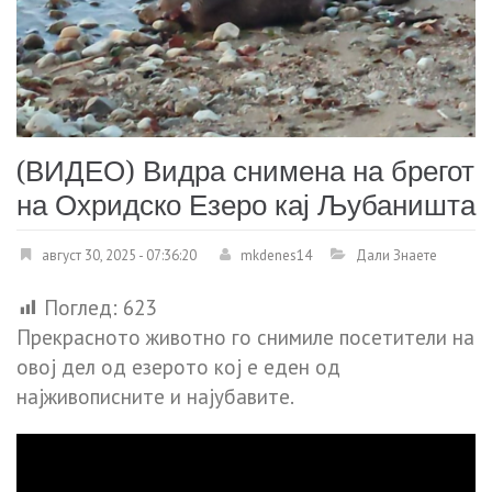
(ВИДЕО) Видра снимена на брегот
на Охридско Езеро кај Љубаништа
август 30, 2025 - 07:36:20
mkdenes14
Дали Знаете
Поглед:
623
Прекрасното животно го снимиле посетители на
овој дел од езерото кој е еден од
најживописните и најубавите.