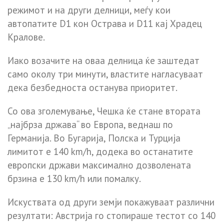
режимот и на други делници, меѓу кои
автопатите D1 кон Острава и D11 кај Храдец
Кралове.
Иако возачите на оваа делница ќе заштедат
само околу три минути, властите нагласуваат
дека безбедноста останува приоритет.
Со ова зголемување, Чешка ќе стане втората
„најбрза држава“ во Европа, веднаш по
Германија. Во Бугарија, Полска и Турција
лимитот е 140 km/h, додека во останатите
европски држави максимално дозволената
брзина е 130 km/h или помалку.
Искуствата од други земји покажуваат различни
резултати: Австрија го стопираше тестот со 140