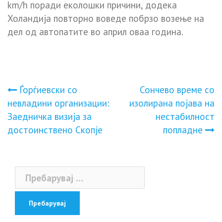
km/h поради еколошки причини, додека
Холандија повторно воведе побрзо возење на
дел од автопатите во април оваа година.
Навигација
Ѓорѓиевски со
Сончево време со
невладини организации:
изолирана појава на
на
Заедничка визија за
нестабилност
достоинствено Скопје
попладне
напис
Пребарувај
за: