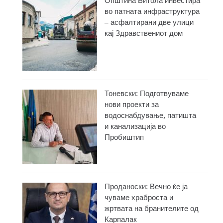
Општина Битола инвестира
во патната инфраструктура
– асфалтирани две улици
кај Здравствениот дом
Тоневски: Подготвуваме
нови проекти за
водоснабдување, патишта
и канализација во
Пробиштип
Проданоски: Вечно ќе ја
чуваме храброста и
жртвата на бранителите од
Карпалак