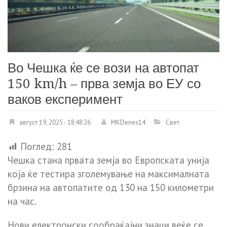
Во Чешка ќе се вози на автопат
150 km/h – прва земја во ЕУ со
ваков експеримент
август 19, 2025 - 18:48:26
MKDenes14
Свет
Поглед:
281
Чешка стана првата земја во Европската унија
која ќе тестира зголемување на максималната
брзина на автопатите од 130 на 150 километри
на час.
Нови електронски сообраќајни знаци веќе се