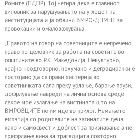
Ромите (ПДПР). Тој негира дека е главниот
виновник за нарушувањето на угледот на
институцијата и ја обвини ВМРО-ДПМНЕ за
провокации и омаловажувања.
„Правото на говор на советниците е непречено
право по деловник за работа на советите во
општините во Р.С Македонија. Некултурно,
крајно неодговорно, нехумано и деградирачки е
постојано да се прави хистерија во
советничката сала преку урлање, барање паузи,
дофрлување навреди на лична основа среде
секое мое излагање на вистината што на
ВМРОВЦИТЕ не им иде во прилог. Немањето
емпатија со родителите на загинатите деца
како и самосвест и доблест за признавање а не
префрлање вина за трагедијата повторно