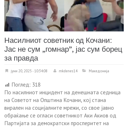
Насилниот советник од Кочани:
Јас не сум „гомнар”, јас сум борец
за правда
јуни 20, 2025 - 10:34:08
mkdenes14
Македонија
Поглед:
318
По насилниот инцидент на денешната седница
на Советот на Општина Кочани, кој стана
вирален на социјалните мрежи, со свое јавно
обраќање се огласи советникот Аки Акиов од
Партијата за демократски просперитет на