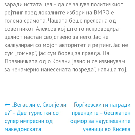
заради истата цел – да се зачува политичкиот
рејтинг пред локалните избори на ВМРО е
голема срамота. Чашата беше прелеана од
советникот Алексов кој што го испровоцира
целиот настан својствено за него. Јас не
калкулирам со мојот авторитет и рејтинг. Јас не
сум „гомнар”, јас сум борец за правда. На
Правничката од о.Кочани јавно и се извинувам
за ненамерно нанесената повреда“, напиша тој.
Навигација
„Вегас ли е, Скопје ли
Ѓорѓиевски ги награди
е?“ – Две туристки со
првенците – бесплатен
на
супер импресии од
одмор за најуспешните
македонската
ученици во Кисела
напис