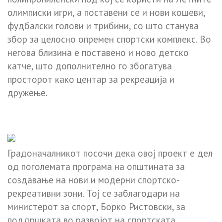
олимписки игри, а поставени се и нови кошеви,
фудбалски голови и трибини, со што станува
збор за целосно опремен спортски комплекс. Во
негова близина е поставено и ново детско
катче, што дополнително го збогатува
просторот како центар за рекреација и
дружење.
Градоначалникот посочи дека овој проект е дел
од поголемата програма на општината за
создавање на нови и модерни спортско-
рекреативни зони. Тој се заблагодари на
министерот за спорт, Борко Ристовски, за
поддршката во развојот на спортската