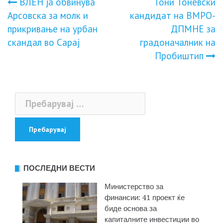
Навигација
ВЛЕН ја обвинува
Тони Тоневски
Арсовска за молк и
кандидат на ВМРО-
на
прикривање на урбан
ДПМНЕ за
скандал во Сарај
градоначалник на
напис
Пробиштип
Пребарувај
за:
ПОСЛЕДНИ ВЕСТИ
Министерство за
финансии: 41 проект ќе
биде основа за
капиталните инвестиции во