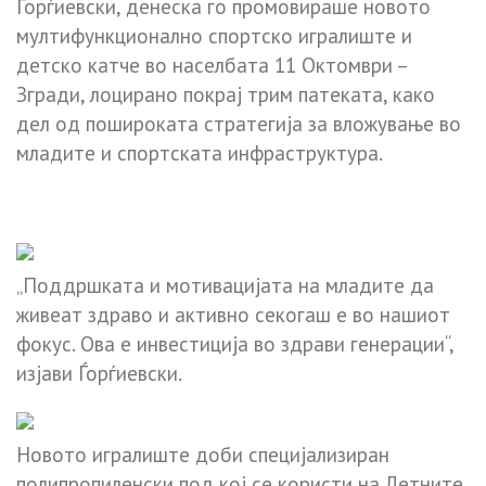
Ѓорѓиевски, денеска го промовираше новото
мултифункционално спортско игралиште и
детско катче во населбата 11 Октомври –
Згради, лоцирано покрај трим патеката, како
дел од пошироката стратегија за вложување во
младите и спортската инфраструктура.
„Поддршката и мотивацијата на младите да
живеат здраво и активно секогаш е во нашиот
фокус. Ова е инвестиција во здрави генерации“,
изјави Ѓорѓиевски.
Новото игралиште доби специјализиран
полипропиленски под кој се користи на Летните