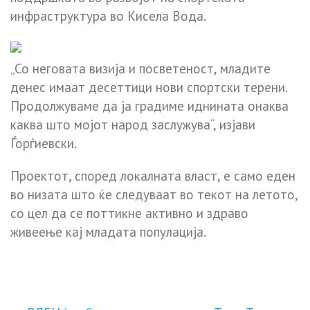
инфраструктура во Кисела Вода.
„Со неговата визија и посветеност, младите
денес имаат десеттици нови спортски терени.
Продолжуваме да ја градиме иднината онаква
каква што мојот народ заслужува“, изјави
Ѓорѓиевски.
Проектот, според локалната власт, е само еден
во низата што ќе следуваат во текот на летото,
со цел да се поттикне активно и здраво
живеење кај младата популација.